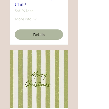
Chill!
Sat 29 Mar
More info
Details