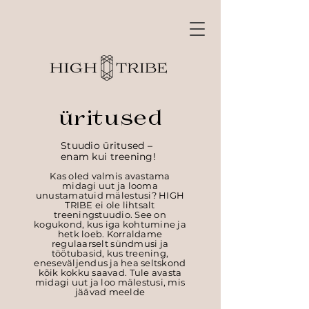
üritused
Stuudio üritused –
enam kui treening!
Kas oled valmis avastama
midagi uut ja looma
unustamatuid mälestusi?
HIGH
TRIBE ei ole lihtsalt
treeningstuudio. See on
kogukond, kus iga kohtumine ja
hetk loeb. Korraldame
regulaarselt sündmusi ja
töötubasid, kus treening,
eneseväljendus ja hea seltskond
kõik kokku saavad. Tule avasta
midagi uut ja loo mälestusi, mis
jäävad meelde