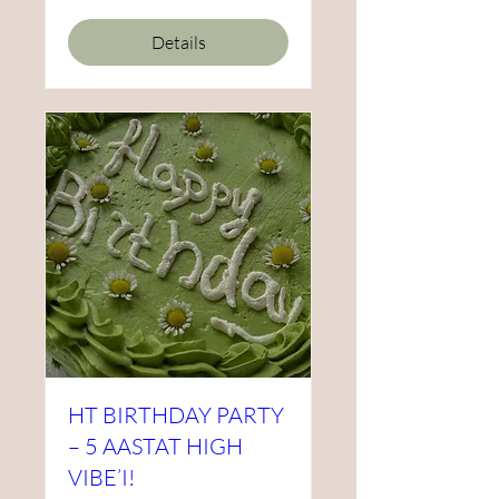
Details
HT BIRTHDAY PARTY
– 5 AASTAT HIGH
VIBE’I!