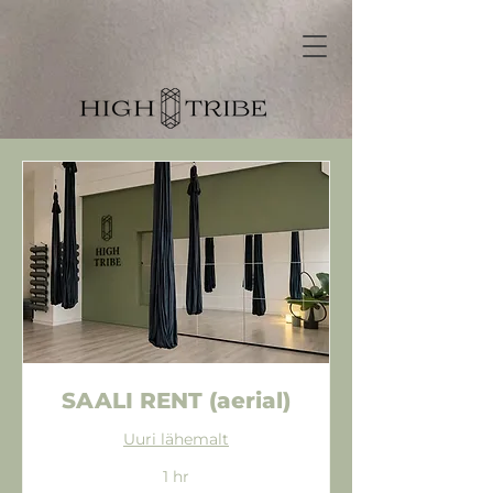
SAALI RENT (aerial)
Uuri lähemalt
1 hr